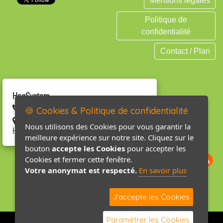
Mentions légales
Politique de
confidentialité
Contact / Plan
HagSystem
02 33 01 82 30
🍪 Cookies & Politique de confidentialité
20 rue Maison Georges 50440 LA
Nous utilisons des Cookies pour vous garantir la
HAGUE
meilleure expérience sur notre site. Cliquez sur le
bouton
accepte les Cookies
pour accepter les
Cookies et fermer cette fenêtre.
Votre anonymat est respecté.
En savoir plus
J'accepte les Cookies
Paramétrer les Cookies